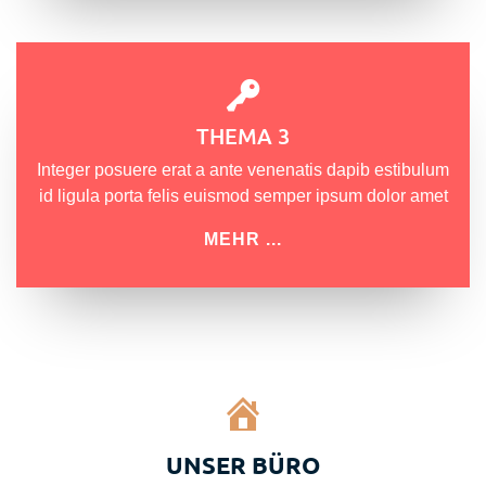
THEMA 3
Integer posuere erat a ante venenatis dapib estibulum
id ligula porta felis euismod semper ipsum dolor amet
MEHR ...
UNSER BÜRO